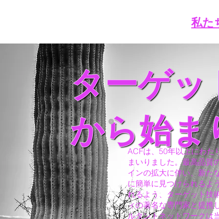
私た
ターゲッ
から始ま
ACFは、50年以上にわ
まいりました。最高品質
インの拡大に伴い、新た
に簡単に見つけられるよ
れるよう、ターゲット技
ィの著名な専門家と提携
ルタントネットワークは