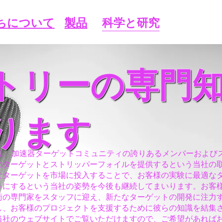
ちについて
製品
科学と研究
トリーの専門
ります
たり、加速器ターゲットコミュニティの誇りあるメンバーおよび
のターゲットとストリッパーフォイルを提供するという当社の
なターゲットを市場に投入することで、お客様の実験に最適な
うにするという当社の姿勢を今後も継続してまいります。お客
術の専門家をスタッフに迎え、新たなターゲットの開発に注力
し、お客様のプロジェクトを支援するために彼らの知識を結集
当社のウェブサイトでご覧いただけますので、ご希望があれば