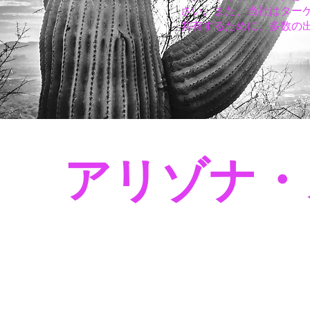
さい。また、当社はター
共有するために、多数の出
アリゾナ・